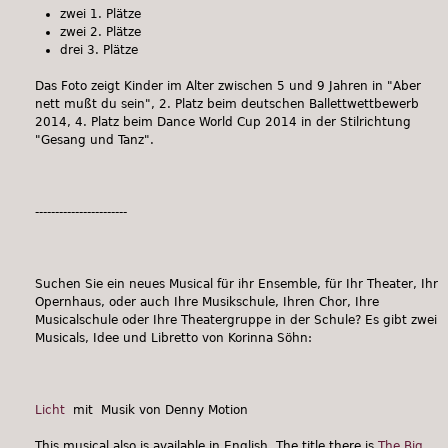
zwei 1. Plätze
zwei 2. Plätze
drei 3. Plätze
Das Foto zeigt Kinder im Alter zwischen 5 und 9 Jahren in "Aber
nett mußt du sein", 2. Platz beim deutschen Ballettwettbewerb
2014, 4. Platz beim Dance World Cup 2014 in der Stilrichtung
"Gesang und Tanz".
-----------------------
Suchen Sie ein neues Musical für ihr Ensemble, für Ihr Theater, Ihr
Opernhaus, oder auch Ihre Musikschule, Ihren Chor, Ihre
Musicalschule oder Ihre Theatergruppe in der Schule? Es gibt zwei
Musicals, Idee und Libretto von Korinna Söhn:
Licht
mit Musik von Denny Motion
This musical also is available in English. The title there is
The Big